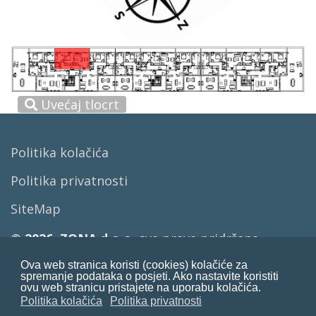
Uvećaj tlocrt
Politika kolačića
Politika privatnosti
SiteMap
© 2026. ZONA d.o.o.
sva prava pridržana
Ova web stranica koristi (cookies) kolačiće za
+385 91 6395 555
Tomislav
spremanje podataka o posjeti. Ako nastavite koristiti
ovu web stranicu pristajete na uporabu kolačića.
+385 98 479 509
Saša
Politika kolačića
Politika privatnosti
+385 99 8080 011
Bruno