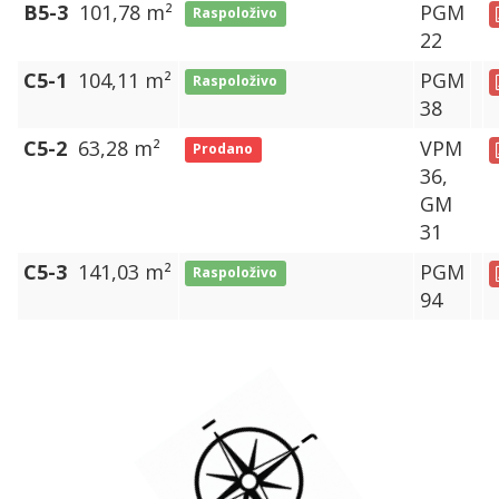
B5-3
101,78 m²
PGM
Raspoloživo
22
C5-1
104,11 m²
PGM
Raspoloživo
38
C5-2
63,28 m²
VPM
Prodano
36,
GM
31
C5-3
141,03 m²
PGM
Raspoloživo
94