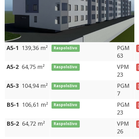
A5-1
139,36 m²
PGM
Raspoloživo
63
A5-2
64,75 m²
VPM
Raspoloživo
23
A5-3
104,94 m²
PGM
Raspoloživo
7
B5-1
106,61 m²
PGM
Raspoloživo
23
B5-2
64,72 m²
VPM
Raspoloživo
26