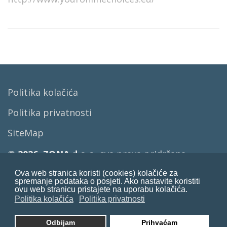
Politika kolačića
Politika privatnosti
SiteMap
© 2026. ZONA d.o.o.
sva prava pridržana
Ova web stranica koristi (cookies) kolačiće za
+385 91 6395 555
Tomislav
spremanje podataka o posjeti. Ako nastavite koristiti
ovu web stranicu pristajete na uporabu kolačića.
+385 98 479 509
Saša
Politika kolačića
Politika privatnosti
+385 99 8080 011
Bruno
Odbijam
Prihvaćam